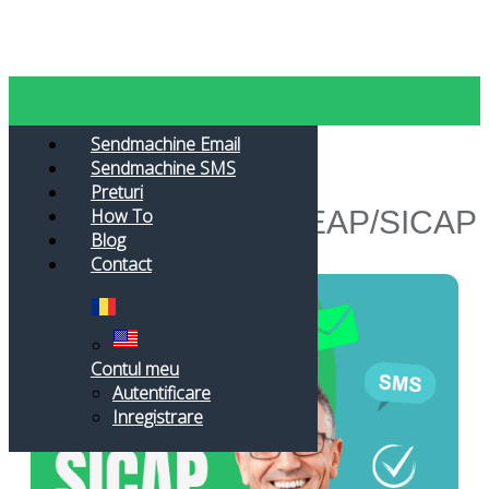
Toggle navigation
Sendmachine Email
Sendmachine SMS
Preturi
Solicita postare in SEAP/SICAP
How To
Blog
Contact
Contul meu
Autentificare
Inregistrare