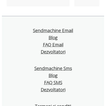
este important pentru mine ca
mult decât sufici
un serviciu să fie fiabil și ca,
comunicare profe
dacă există o problemă, să poți
eficientă cu abona
primi rapid ajutor real.
Suportul tehnic e
Sendmachine Email
Exact asta am experimentat și
amabil, iar livrabi
Blog
eu cu Sendmachine: rate de
campaniilor este 
livrare bune, suport rapid și
place și faptul că 
FAQ Email
prietenos care ajută cu
detaliate, care ne
Dezvoltatori
adevărat. Cred că este o
înțelegem ce fun
alegere foarte bună!
ce poate fi îmbună
Sendmachine Sms
Recomand cu înc
Blog
SendMachine tutu
care caută un in
FAQ SMS
email marketing s
Dezvoltatori
și accesibil!