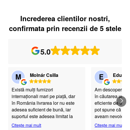
Increderea clientilor nostri,
confirmata prin recenzii de 5 stele
5.0
M
Molnár Csilla
E
Eduard
Există mulți furnizori
Am descoperit 
internaționali mari pe piață, dar
în căutarea unei s
în România livrarea lor nu este
eficiente de emai
adesea suficient de bună, iar
pot spune că a fo
suportul este adesea limitat la
aveam nevoie. Pl
chatbots. Ca dezvoltator cu
intuitivă, ușor de u
Citește mai mult
Citește mai mult
peste 10 ani de experiență,
funcționalitățile 