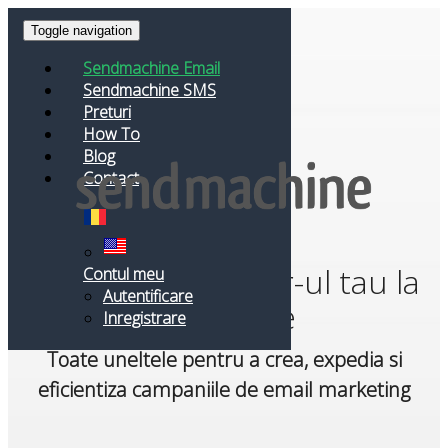
Toggle navigation
Sendmachine Email
Sendmachine SMS
Preturi
How To
Blog
Contact
Trimite newsletter-ul tau la
Contul meu
Autentificare
destinatie
Inregistrare
Toate uneltele pentru a crea, expedia si
eficientiza campaniile de email marketing