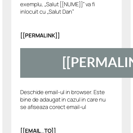
exemplu, „Salut [[NUME]]” va fi
inlocuit cu „Salut Dan”
[[PERMALINK]]
Deschide email-ul in browser. Este
bine de adaugat in cazul in care nu
se afiseaza corect email-ul
[[EMAIL_TO]]