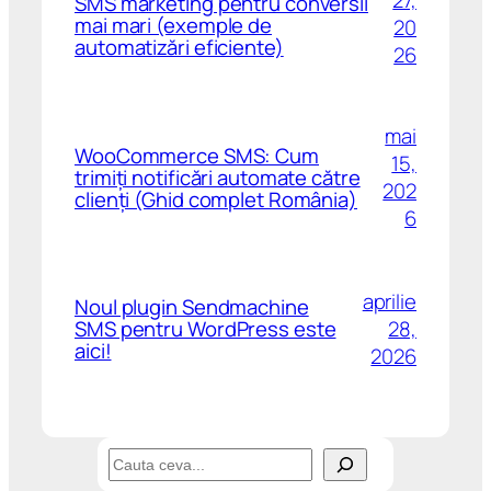
27,
SMS marketing pentru conversii
mai mari (exemple de
20
automatizări eficiente)
26
mai
WooCommerce SMS: Cum
15,
trimiți notificări automate către
202
clienți (Ghid complet România)
6
aprilie
Noul plugin Sendmachine
28,
SMS pentru WordPress este
aici!
2026
C
a