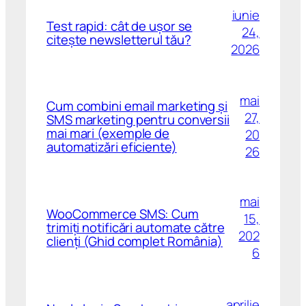
iunie
Test rapid: cât de ușor se
24,
citește newsletterul tău?
2026
mai
Cum combini email marketing și
27,
SMS marketing pentru conversii
mai mari (exemple de
20
automatizări eficiente)
26
mai
WooCommerce SMS: Cum
15,
trimiți notificări automate către
202
clienți (Ghid complet România)
6
aprilie