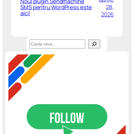
Noul plugin Sendmachine
28,
SMS pentru WordPress este
aici!
2026
C
a
u
t
ă