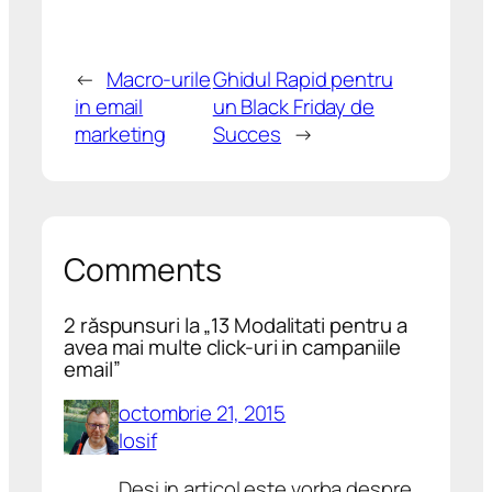
←
Macro-urile
Ghidul Rapid pentru
in email
un Black Friday de
marketing
Succes
→
Comments
2 răspunsuri la „13 Modalitati pentru a
avea mai multe click-uri in campaniile
email”
octombrie 21, 2015
Iosif
Desi in articol este vorba despre