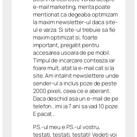
e-mail marketing, merita poate
mentionat ca degeaba optimizam
la maxim newsletter-ul daca site-
ul e varza. Si site-ul trebuie sa fie
maxim optimizat si, foarte
important, pregatit pentru
accesarea usoara de pe mobil.
Timpul de incarcare conteaza iar
foare mult, atat la e-mail cat si la
site. Am intalnit newslettere unde
sender-ul a inclus poze de peste
2000 pixeli, ceea ce e aberant.
Daca deschid asa un e-mail de pe
telefon.. imi ia 7 ani sa vad 10 poze.
E pacat..
P.S.-ul meu e P.S.-ul vostru,
testati, testati, testati! Vedeti voi