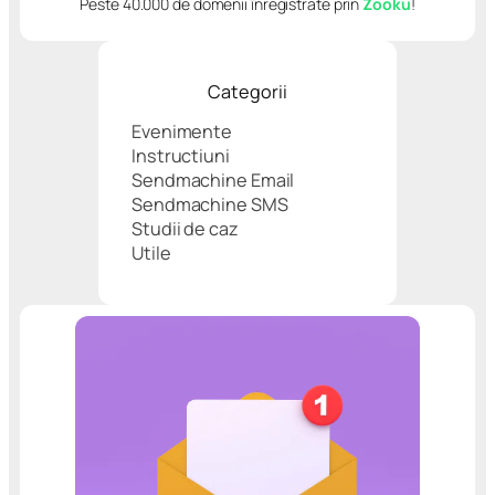
Peste 40.000 de domenii înregistrate prin
Zooku
!
Categorii
Evenimente
Instructiuni
Sendmachine Email
Sendmachine SMS
Studii de caz
Utile