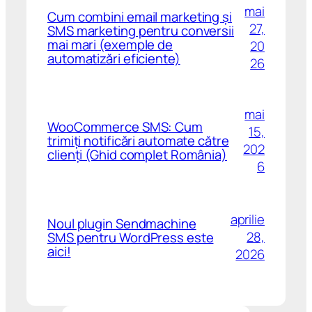
mai
Cum combini email marketing și
27,
SMS marketing pentru conversii
mai mari (exemple de
20
automatizări eficiente)
26
mai
WooCommerce SMS: Cum
15,
trimiți notificări automate către
202
clienți (Ghid complet România)
6
aprilie
Noul plugin Sendmachine
28,
SMS pentru WordPress este
aici!
2026