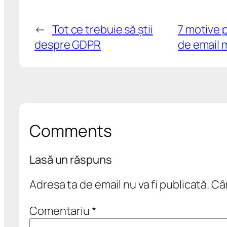
←
Tot ce trebuie să știi
7 motive p
despre GDPR
de email 
Comments
Lasă un răspuns
Adresa ta de email nu va fi publicată.
Câm
Comentariu
*