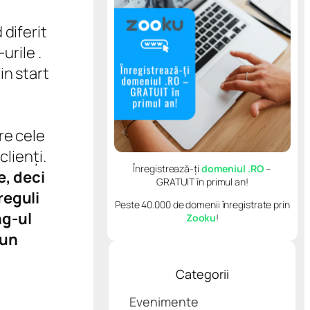
 diferit
urile .
in start
re cele
clienți.
Înregistrează-ți
domeniul .RO
–
e, deci
GRATUIT în primul an!
reguli
Peste 40.000 de domenii înregistrate prin
ng-ul
Zooku
!
 un
Categorii
Evenimente