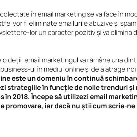
 colectate în email marketing se va face în mod
stfel vor fi eliminate emailurile abuzive și spam-
ettere-lor un caracter pozitiv și va elimina d
 o deții, email marketingul va rămâne una dint
business-ul în mediul online şi de a atrage noi 
line este un domeniu în continuă schimbar
i strategiile în funcție de noile trenduri și 
 în 2018. Începe să utilizezi email marketi
 de promovare, iar dacă nu știi cum scrie-ne