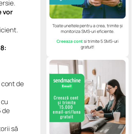
ersie.
e vor
Toate uneltele pentru a crea, trimite și
cient.
monitoriza SMS-uri eficiente.
Creeaza cont
si trimite 5 SMS-uri
18:
gratuit!
d cont de
 cu
5 de
orii să