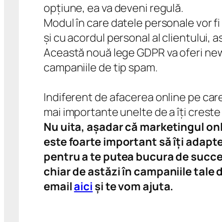
opțiune, ea va deveni regulă.
Modul în care datele personale vor fi
și cu acordul personal al clientului, a
Această nouă lege GDPR va oferi newsl
campaniile de tip spam.
Indiferent de afacerea online pe care
mai importante unelte de a îți creste 
Nu uita, așadar că marketingul on
este foarte important să îți adaptez
pentru a te putea bucura de succes
chiar de astăzi în campaniile tale
email
aici
și te vom ajuta.