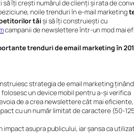
 să îți crești numărul de clienți și rata de conv
eziciune, noile trenduri în e-mail marketing
t
petitorilor tăi
și să îți construiești cu
om
campanii de newslettere într-un mod mai efi
portante trenduri de email marketing în 20
construiesc strategia de email marketing ținân
folosesc un device mobil pentru a-și verifica
nevoia de a crea newslettere cât mai eficiente,
mpact cu un număr limitat de caractere (50-12
 impact asupra publicului, iar șansa ca utilizat