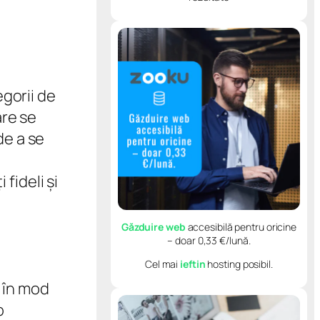
egorii de
are se
de a se
fideli și
Găzduire web
accesibilă pentru oricine
– doar 0,33 €/lună.
Cel mai
ieftin
hosting posibil.
în mod
o