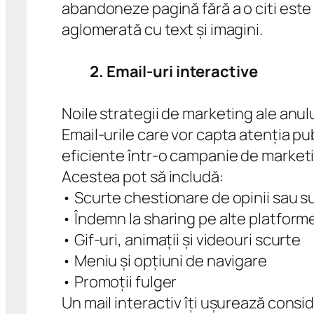
abandoneze pagină fără a o citi este
aglomerată cu text și imagini.
2. Email-uri interactive
Noile strategii de marketing ale anulu
Email-urile care vor capta atenția pu
eficiente într-o campanie de market
Acestea pot să includă:
• Scurte chestionare de opinii sau s
• Îndemn la sharing pe alte platforme
• Gif-uri, animații și videouri scurte
• Meniu și opțiuni de navigare
• Promoții fulger
Un mail interactiv îți ușurează consider