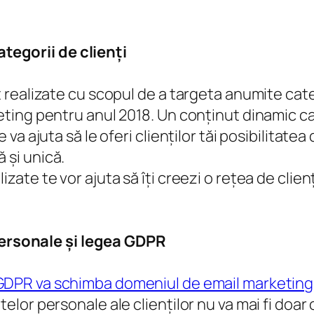
ategorii de clienți
t realizate cu scopul de a targeta anumite cat
keting pentru anul 2018. Un conținut dinamic c
va ajuta să le oferi clienților tăi posibilitatea 
 și unică.
ate te vor ajuta să îți creezi o rețea de clienți 
personale și legea GDPR
GDPR va schimba domeniul de email marketing
elor personale ale clienților nu va mai fi doar 