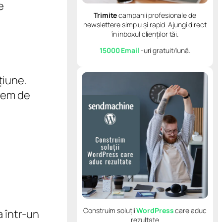
e
Trimite
campanii profesionale de
newslettere simplu și rapid. Ajungi direct
în inboxul clienților tăi.
15000 Email
-uri gratuit/lună.
țiune.
trem de
Construim soluții
WordPress
care aduc
a într-un
rezultate