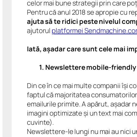
celor mai bune strategii prin care poți
Pentru că anul 2018 se apropie cu rep
ajuta să te ridici peste nivelul com
ajutorul
platformei Sendmachine.c
Iată, așadar care sunt cele mai im
1. Newslettere mobile-friendly
Din ce în ce mai multe companii își 
faptul că majoritatea consumatorilor 
emailurile primite. A apărut, așadar 
imagini optimizate și un text mai co
cuvinte).
Newslettere-le lungi nu mai au nici un