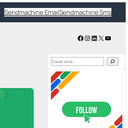
Sendmachine Email
Sendmachine Sms
Facebook
Instagram
LinkedIn
X
YouTub
C
a
u
t
ă