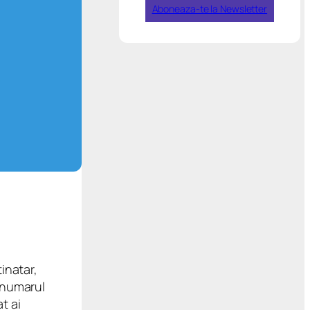
Aboneaza-te la Newsletter
tinatar,
e numarul
t ai