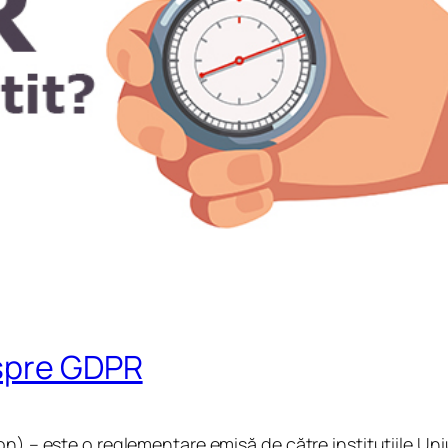
espre GDPR
) – este o reglementare emisă de către instituțiile Uni