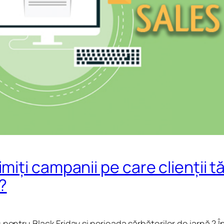
miți campanii pe care clienții tă
?
 pentru Black Friday și perioada sărbătorilor de iarnă ? Î