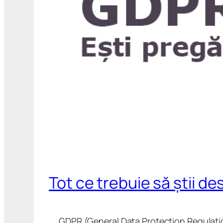
Tot ce trebuie să știi d
GDPR (General Data Protection Regulation