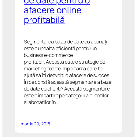
de date pentru o
afacere online
profitabilă
Segmentarea bazei de date cu abonați
este o unealtă eficientă pentru un
business e-commerce
profitabil. Aceasta este o strategie de
marketing foarte importantă care te
ajută să îți dezvolți o afacere de succes.
În ce constă această segmentare a bazei
de date cu clienți? Această segmentare
este o împărțire pe categorii a clienților
și abonaților în…
martie 29, 2018