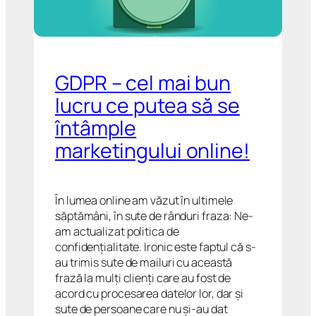
GDPR – cel mai bun
lucru ce putea să se
întâmple
marketingului online!
În lumea online am văzut în ultimele
săptămâni, în sute de rânduri fraza: Ne-
am actualizat politica de
confidențialitate. Ironic este faptul că s-
au trimis sute de mailuri cu această
frază la mulți clienți care au fost de
acord cu procesarea datelor lor, dar și
sute de persoane care nu și-au dat