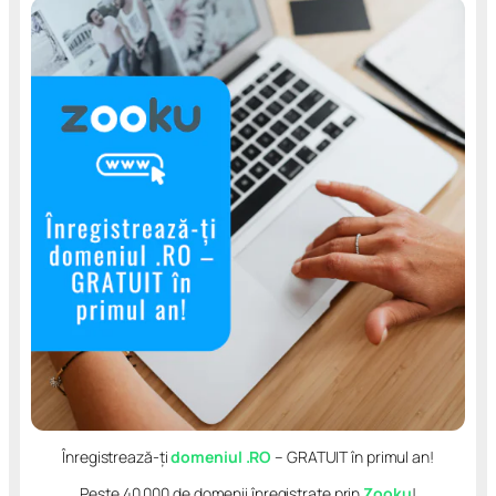
Înregistrează-ți
domeniul .RO
– GRATUIT în primul an!
Peste 40.000 de domenii înregistrate prin
Zooku
!