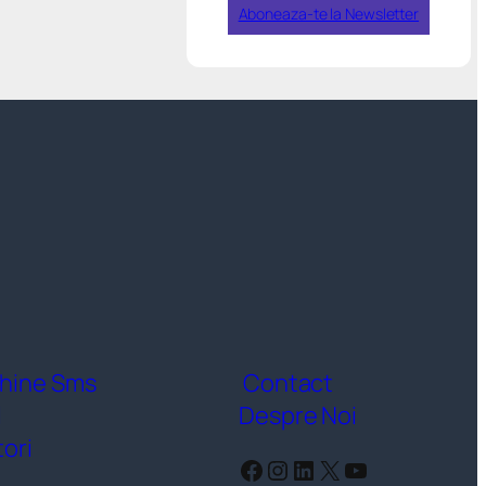
Aboneaza-te la Newsletter
hine Sms
Contact
l
Despre Noi
ori
Facebook
Instagram
LinkedIn
X
YouTube