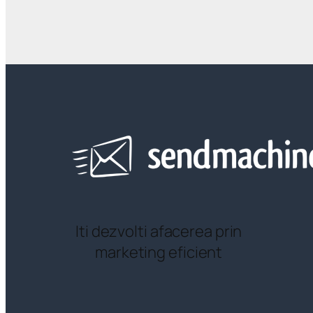
Iti dezvolti afacerea prin
marketing eficient