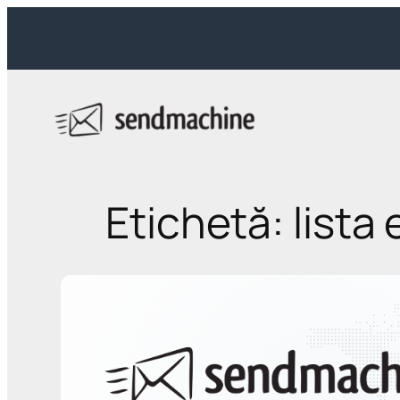
Sari
la
conținut
Etichetă:
lista 