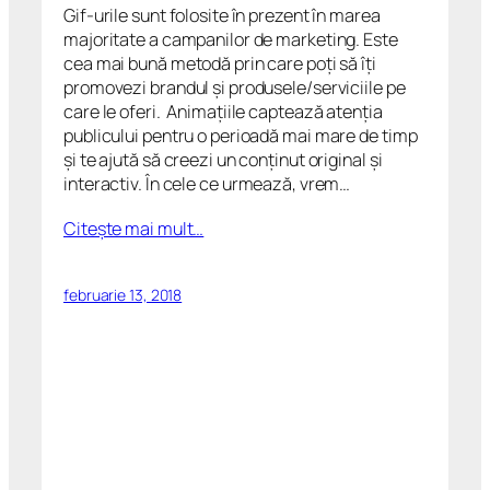
Gif-urile sunt folosite în prezent în marea
majoritate a campanilor de marketing. Este
cea mai bună metodă prin care poţi să îţi
promovezi brandul şi produsele/serviciile pe
care le oferi. Animaţiile captează atenţia
publicului pentru o perioadă mai mare de timp
şi te ajută să creezi un conţinut original şi
interactiv. În cele ce urmează, vrem…
Citeşte mai mult…
februarie 13, 2018