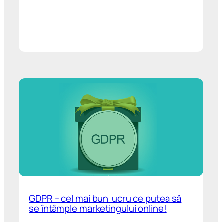
GDPR – cel mai bun lucru ce putea să
se întâmple marketingului online!