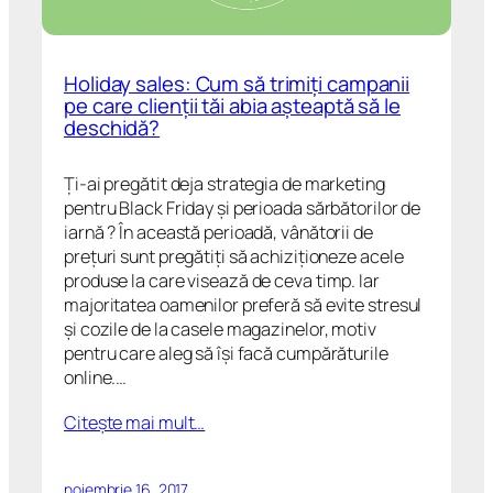
Holiday sales: Cum să trimiți campanii
pe care clienții tăi abia așteaptă să le
deschidă?
Ți-ai pregătit deja strategia de marketing
pentru Black Friday și perioada sărbătorilor de
iarnă ? În această perioadă, vânătorii de
prețuri sunt pregătiți să achiziționeze acele
produse la care visează de ceva timp. Iar
majoritatea oamenilor preferă să evite stresul
și cozile de la casele magazinelor, motiv
pentru care aleg să își facă cumpărăturile
online.…
Citeşte mai mult…
noiembrie 16, 2017