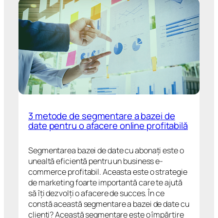
3 metode de segmentare a bazei de
date pentru o afacere online profitabilă
Segmentarea bazei de date cu abonați este o
unealtă eficientă pentru un business e-
commerce profitabil. Aceasta este o strategie
de marketing foarte importantă care te ajută
să îți dezvolți o afacere de succes. În ce
constă această segmentare a bazei de date cu
clienți? Această segmentare este o împărțire