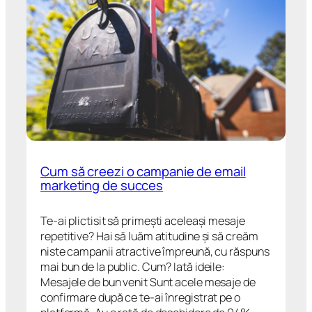
Cum să creezi o campanie de email
marketing de succes
Te-ai plictisit să primești aceleași mesaje
repetitive? Hai să luăm atitudine și să creăm
niste campanii atractive împreună, cu răspuns
mai bun de la public. Cum? Iată ideile:
Mesajele de bun venit Sunt acele mesaje de
confirmare după ce te-ai înregistrat pe o