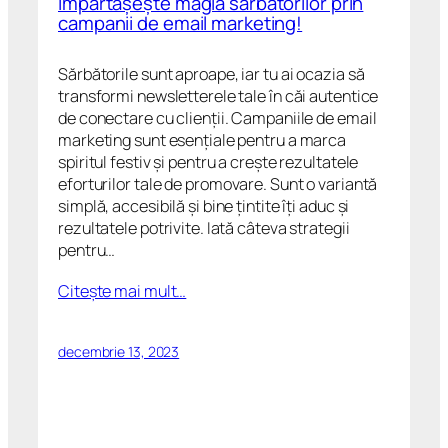
Împărtășește magia sărbătorilor prin
campanii de email marketing!
Sărbătorile sunt aproape, iar tu ai ocazia să
transformi newsletterele tale în căi autentice
de conectare cu clienții. Campaniile de email
marketing sunt esențiale pentru a marca
spiritul festiv și pentru a crește rezultatele
eforturilor tale de promovare. Sunt o variantă
simplă, accesibilă și bine țintite îți aduc și
rezultatele potrivite. Iată câteva strategii
pentru…
Citeşte mai mult…
decembrie 13, 2023