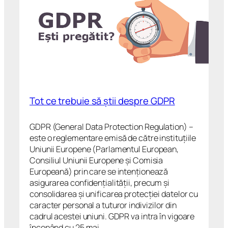
Tot ce trebuie să știi despre GDPR
GDPR (General Data Protection Regulation) –
este o reglementare emisă de către instituțiile
Uniunii Europene (Parlamentul European,
Consiliul Uniunii Europene și Comisia
Europeană) prin care se intenționează
asigurarea confidențialității, precum și
consolidarea și unificarea protecției datelor cu
caracter personal a tuturor indivizilor din
cadrul acestei uniuni. GDPR va intra în vigoare
începând cu 25 mai…