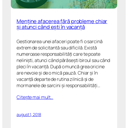
Menține afacerea fără probleme chiar
și atunci când ești în vacanță
Gestionarea unei afaceri poate fi o sarcină
extrem de solicitantă sau dificilă. Există
numeroase responsabilități care te poate
neliniști, atunci când părăsești biroul sau când
pleci în vacanță. După o muncă grea oricine
are nevoie și de o mică pauză. Chiar și în
vacanță departe de rutina zilnică și de
mormanele de sarcini și responsabilități…
Citeşte mai mult…
august 1, 2018