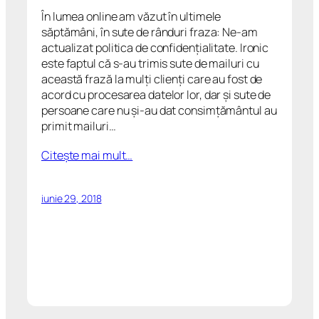
În lumea online am văzut în ultimele
săptămâni, în sute de rânduri fraza: Ne-am
actualizat politica de confidențialitate. Ironic
este faptul că s-au trimis sute de mailuri cu
această frază la mulți clienți care au fost de
acord cu procesarea datelor lor, dar și sute de
persoane care nu și-au dat consimțământul au
primit mailuri…
Citeşte mai mult…
iunie 29, 2018