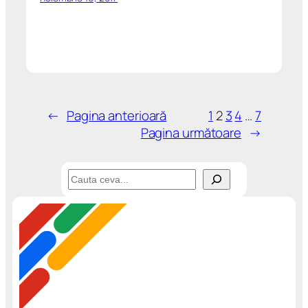
←
Pagina anterioară
1
2
3
4
…
7
Pagina următoare
→
C
a
u
t
ă