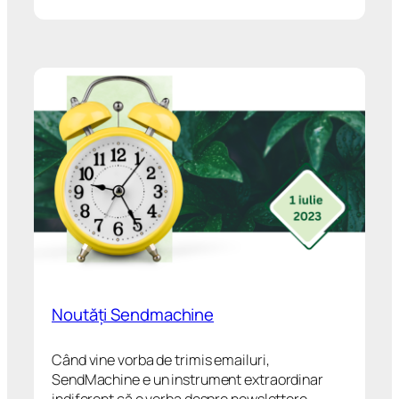
Noutăți Sendmachine
Când vine vorba de trimis emailuri,
SendMachine e un instrument extraordinar
indiferent că e vorba despre newslettere,